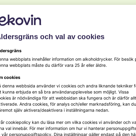
ldersgräns och val av cookies
ldersgräns
nna webbplats innehåller information om alkoholdrycker. För besök 
Recept
nna webbplats måste du därför vara 25 år eller äldre.
Sött
m cookies
 denna webbsida använder vi cookies och andra liknande tekniker f
t kunna erbjuda en så bra användarupplevelse som möjligt. Vissa
okies är nödvändiga för att webbsidan ska fungera och är därför allt
tiverade. Andra cookies, för analys och/eller marknadsföring, kan d
remot själv aktivera/deaktivera i inställningarna nedan.
vår cookiepolicy kan du läsa mer om vilka cookies vi använder och v
na val innebär. För mer information om hur vi hanterar personuppgifte
 vår personuppgiftspolicy. Dina inställningar gäller endast på den hä