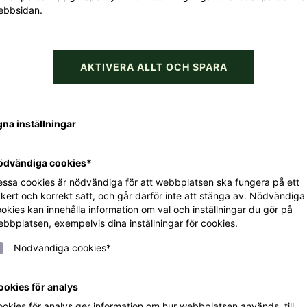
ebbsidan.
AKTIVERA ALLT OCH SPARA
Rabarber- och hasselnötspaj med
na inställningar
fläderblomsgrädde
ödvändiga cookies*
LÄS MER
ssa cookies är nödvändiga för att webbplatsen ska fungera på ett
kert och korrekt sätt, och går därför inte att stänga av. Nödvändiga
okies kan innehålla information om val och inställningar du gör på
bbplatsen, exempelvis dina inställningar för cookies.
Nödvändiga cookies*
ookies för analys
okies för analys ger information om hur webbplatsen används, till