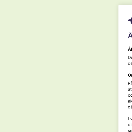
Ekologiskt vin & vegetarisk mat
Å
Å
De
de
O
På
at
co
ak
dä
I 
di
se