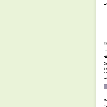
w
Vegansk citron- och mandelkaka
Eg
N
LÄS MER
De
sä
co
we
C
Co