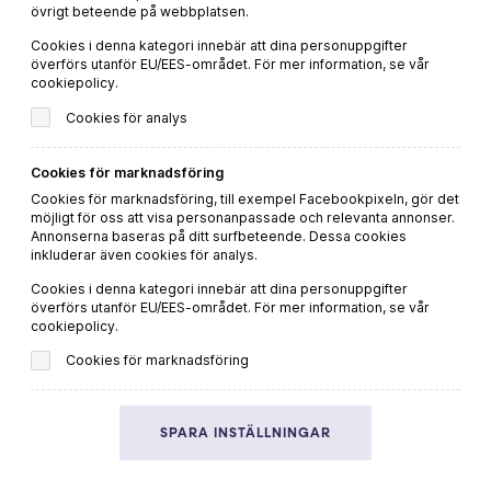
MER VIN OCH MAT
övrigt beteende på webbplatsen.
Du hittar fler goda recept och passande dryckestips på vår
Cookies i denna kategori innebär att dina personuppgifter
överförs utanför EU/EES-området. För mer information, se vår
systersajt
Viva Vin & Mat
cookiepolicy.
Cookies för analys
HEM
VIN
Cookies för marknadsföring
RECEPT
Cookies för marknadsföring, till exempel Facebookpixeln, gör det
INSPIRATION
möjligt för oss att visa personanpassade och relevanta annonser.
Annonserna baseras på ditt surfbeteende. Dessa cookies
inkluderar även cookies för analys.
Cookies i denna kategori innebär att dina personuppgifter
överförs utanför EU/EES-området. För mer information, se vår
Integritetspolicy
cookiepolicy.
Cookiepolicy
Cookies för marknadsföring
SPARA INSTÄLLNINGAR
Denna webbplats drivs av Vinklubben i Norden AB
© 2026 ekovin.se