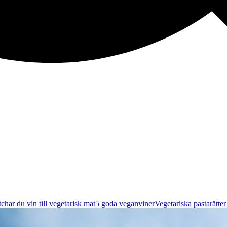
char du vin till vegetarisk mat
5 goda veganviner
Vegetariska pastarätte