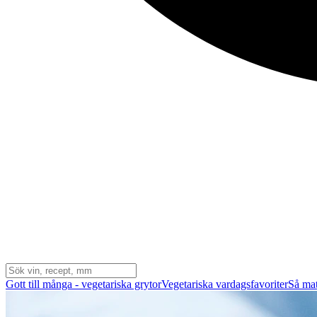
Gott till många - vegetariska grytor
Vegetariska vardagsfavoriter
Så mat