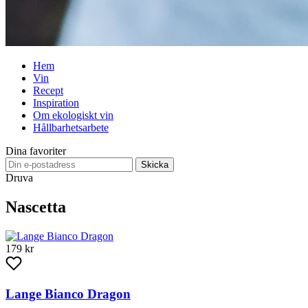
Hem
Vin
Recept
Inspiration
Om ekologiskt vin
Hållbarhetsarbete
Dina favoriter
Skicka
Druva
Nascetta
179 kr
Lange Bianco Dragon