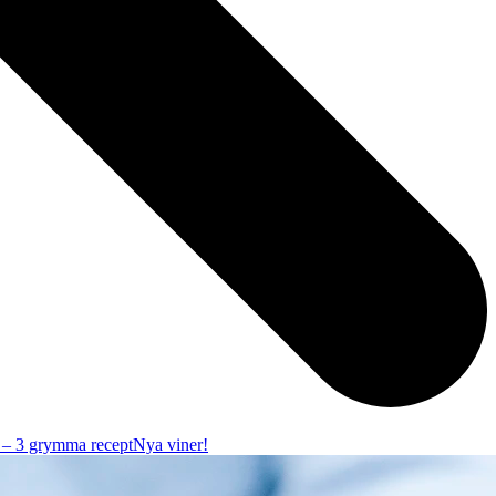
r – 3 grymma recept
Nya viner!