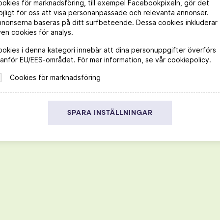
okies för marknadsföring, till exempel Facebookpixeln, gör det
jligt för oss att visa personanpassade och relevanta annonser.
nnonserna baseras på ditt surfbeteende. Dessa cookies inkluderar
en cookies för analys.
okies i denna kategori innebär att dina personuppgifter överförs
anför EU/EES-området. För mer information, se vår cookiepolicy.
Cookies för marknadsföring
OCH MAT
er goda recept och passande dryckestips
rsajt
Viva Vin & Mat
SPARA INSTÄLLNINGAR
Denna webbplats drivs av Vinklubben i Norden AB
© 2026 ekovin.se