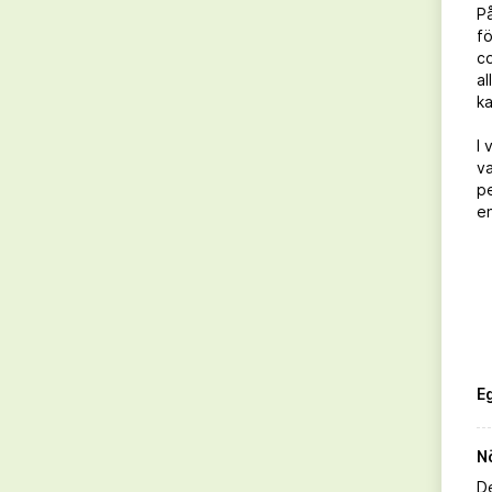
P
fö
co
al
ka
I 
va
Julià & Navinès Cava Organic Semi
pe
Seco
e
Beställ direkt
LÄS MER
E
115 kr
N
D