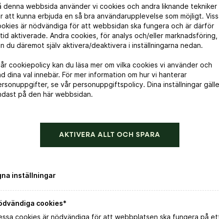
å denna webbsida använder vi cookies och andra liknande tekniker
r att kunna erbjuda en så bra användarupplevelse som möjligt. Vis
okies är nödvändiga för att webbsidan ska fungera och är därför
ltid aktiverade. Andra cookies, för analys och/eller marknadsföring,
n du däremot själv aktivera/deaktivera i inställningarna nedan.
vår cookiepolicy kan du läsa mer om vilka cookies vi använder och
d dina val innebär. För mer information om hur vi hanterar
UN’SWEET Brut Nature Organic
rsonuppgifter, se vår personuppgiftspolicy. Dina inställningar gälle
ndast på den här webbsidan.
Beställ direkt
AKTIVERA ALLT OCH SPARA
LÄS MER
gna inställningar
ödvändiga cookies*
essa cookies är nödvändiga för att webbplatsen ska fungera på et