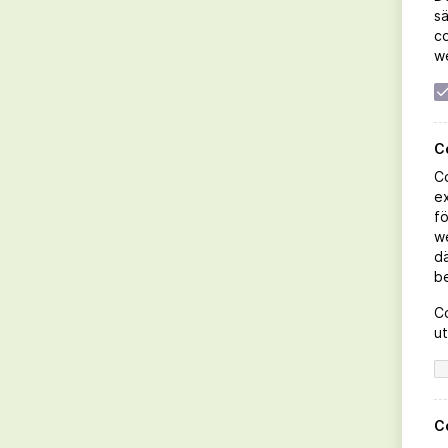
sä
co
we
C
Co
ex
fö
we
Pazzione Cava By Pernilla Wahlgren
dä
b
Beställ direkt
Co
ut
LÄS MER
C