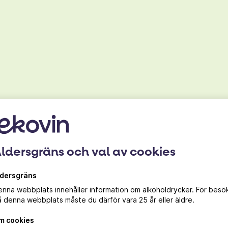
Druva
Parellada
ldersgräns och val av cookies
115 kr
ldersgräns
nna webbplats innehåller information om alkoholdrycker. För besö
 denna webbplats måste du därför vara 25 år eller äldre.
m cookies