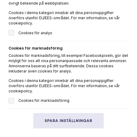
MER VIN OCH MAT
övrigt beteende på webbplatsen.
Du hittar fler goda recept och passande dryckestips på vår
Cookies i denna kategori innebär att dina personuppgifter
överförs utanför EU/EES-området. För mer information, se vår
systersajt
Viva Vin & Mat
cookiepolicy.
Cookies för analys
HEM
VIN
Cookies för marknadsföring
RECEPT
Cookies för marknadsföring, till exempel Facebookpixeln, gör det
INSPIRATION
möjligt för oss att visa personanpassade och relevanta annonser.
Annonserna baseras på ditt surfbeteende. Dessa cookies
inkluderar även cookies för analys.
Cookies i denna kategori innebär att dina personuppgifter
överförs utanför EU/EES-området. För mer information, se vår
Integritetspolicy
cookiepolicy.
Cookiepolicy
Cookies för marknadsföring
SPARA INSTÄLLNINGAR
Denna webbplats drivs av Vinklubben i Norden AB
© 2026 ekovin.se