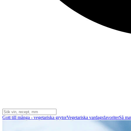
Gott till många - vegetariska grytor
Vegetariska vardagsfavoriter
Så mat