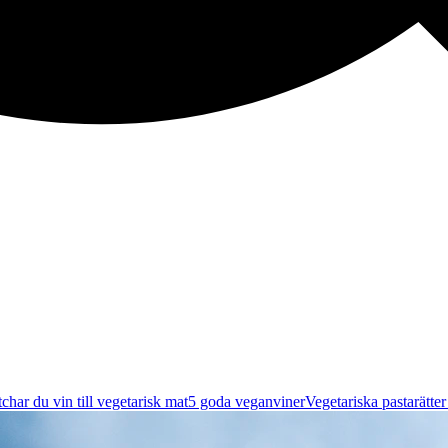
char du vin till vegetarisk mat
5 goda veganviner
Vegetariska pastarätte