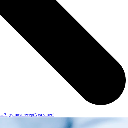
r – 3 grymma recept
Nya viner!