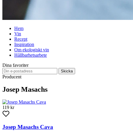
Hem
Vin
Recept
Inspiration
Om ekologiskt vin
Hållbarhetsarbete
Dina favoriter
Skicka
Producent
Josep Masachs
119 kr
Josep Masachs Cava