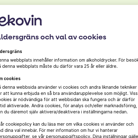
ldersgräns och val av cookies
ldersgräns
Producent
nna webbplats innehåller information om alkoholdrycker. För besö
 denna webbplats måste du därför vara 25 år eller äldre.
Julià & Navinès
m cookies
å denna webbsida använder vi cookies och andra liknande tekniker
r att kunna erbjuda en så bra användarupplevelse som möjligt. Vis
okies är nödvändiga för att webbsidan ska fungera och är därför
ltid aktiverade. Andra cookies, för analys och/eller marknadsföring,
n du däremot själv aktivera/deaktivera i inställningarna nedan.
vår cookiepolicy kan du läsa mer om vilka cookies vi använder och
d dina val innebär. För mer information om hur vi hanterar
rsonuppgifter, se vår personuppgiftspolicy. Dina inställningar gälle