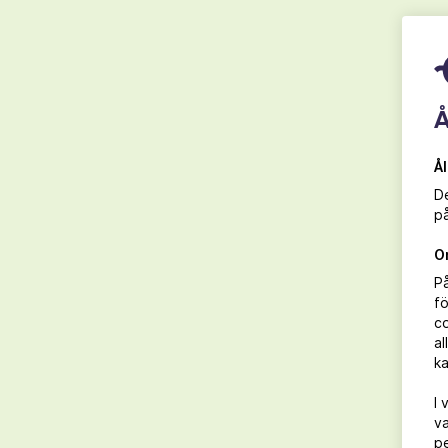
Ekologiskt vin & vegetarisk mat
Å
Å
De
på
O
P
fö
co
99 kr
al
ka
I 
va
pe