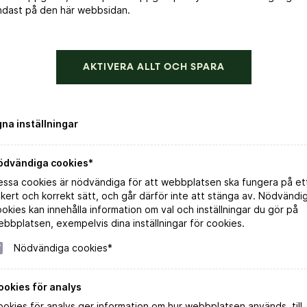
ndast på den här webbsidan.
AKTIVERA ALLT OCH SPARA
gna inställningar
ödvändiga cookies*
essa cookies är nödvändiga för att webbplatsen ska fungera på et
kert och korrekt sätt, och går därför inte att stänga av. Nödvändi
okies kan innehålla information om val och inställningar du gör på
bbplatsen, exempelvis dina inställningar för cookies.
Nödvändiga cookies*
ookies för analys
okies för analys ger information om hur webbplatsen används, till