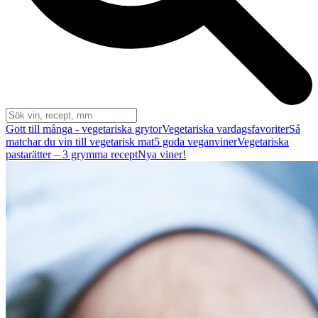
Gott till många - vegetariska grytor
Vegetariska vardagsfavoriter
Så
matchar du vin till vegetarisk mat
5 goda veganviner
Vegetariska
pastarätter – 3 grymma recept
Nya viner!