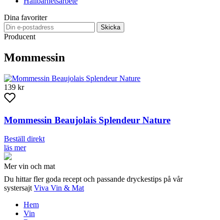
Hållbarhetsarbete
Dina favoriter
Skicka
Producent
Mommessin
139 kr
Mommessin Beaujolais Splendeur Nature
Beställ direkt
läs mer
Mer vin och mat
Du hittar fler goda recept och passande dryckestips på vår
systersajt
Viva Vin & Mat
Hem
Vin