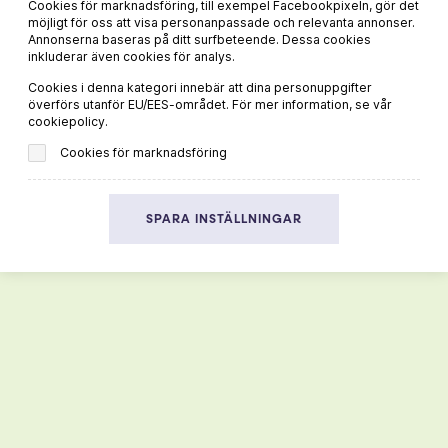
Cookies för marknadsföring, till exempel Facebookpixeln, gör det
möjligt för oss att visa personanpassade och relevanta annonser.
Annonserna baseras på ditt surfbeteende. Dessa cookies
inkluderar även cookies för analys.
Cookies i denna kategori innebär att dina personuppgifter
MER VIN OCH MAT
överförs utanför EU/EES-området. För mer information, se vår
cookiepolicy.
Du hittar fler goda recept och passande dryckestips på vår
Cookies för marknadsföring
systersajt
Viva Vin & Mat
HEM
SPARA INSTÄLLNINGAR
VIN
RECEPT
INSPIRATION
Integritetspolicy
Cookiepolicy