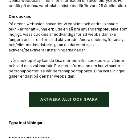
Denna webbplats innehåller information om alkoholdrycker. För
besök på denna webbplats måste du därför vara 25 år eller äldre.
Om cookies
På denna webbsida använder vi cookies och andra liknande
tekniker för att kunna erbjuda en så bra användarupplevelse som
möjligt. Vissa cookies är nödvändiga för att webbsidan ska
fungera och är därför alltid aktiverade. Andra cookies, för analys
Palmento Costanzo Contrada Santo Spirito
och/eller marknadsföring, kan du däremot själv
aktivera/deaktivera i inställningarna nedan.
Beställ direkt
I vår cookiepolicy kan du läsa mer om vilka cookies vi använder
och vad dina val innebär. För mer information om hur vi hanterar
LÄS MER
personuppgifter, se vår personuppgiftspolicy. Dina inställningar
gäller endast på den här webbsidan.
AKTIVERA ALLT OCH SPARA
179 kr
Egna inställningar