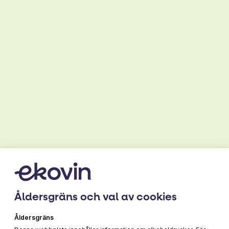
Producent
Palmento Costanzo Etna
Vineyards
499 kr
Åldersgräns och val av cookies
Åldersgräns