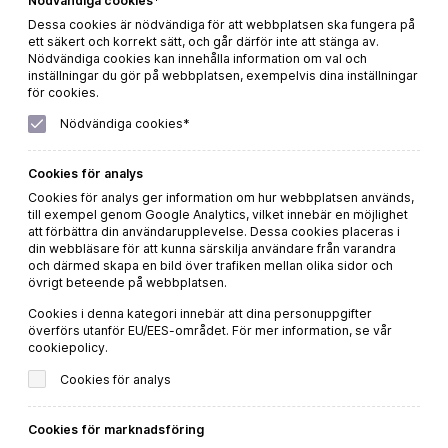
Nödvändiga cookies*
Dessa cookies är nödvändiga för att webbplatsen ska fungera på
ett säkert och korrekt sätt, och går därför inte att stänga av.
Nödvändiga cookies kan innehålla information om val och
inställningar du gör på webbplatsen, exempelvis dina inställningar
för cookies.
Nödvändiga cookies*
Cookies för analys
Palmento Costanzo Etna Rosso
Cookies för analys ger information om hur webbplatsen används,
till exempel genom Google Analytics, vilket innebär en möjlighet
att förbättra din användarupplevelse. Dessa cookies placeras i
Beställ direkt
din webbläsare för att kunna särskilja användare från varandra
och därmed skapa en bild över trafiken mellan olika sidor och
LÄS MER
övrigt beteende på webbplatsen.
Cookies i denna kategori innebär att dina personuppgifter
överförs utanför EU/EES-området. För mer information, se vår
cookiepolicy.
Cookies för analys
Cookies för marknadsföring