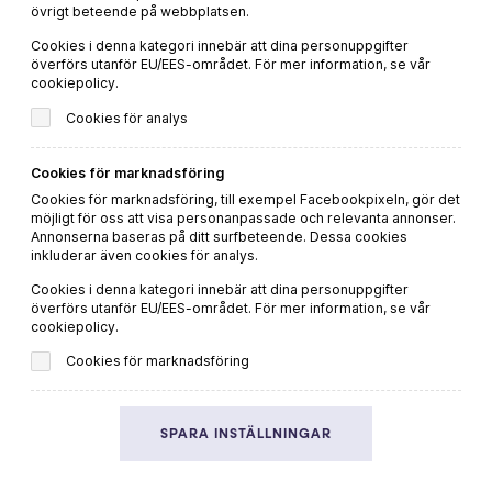
MER VIN OCH MAT
övrigt beteende på webbplatsen.
Du hittar fler goda recept och passande dryckestips på vår
Cookies i denna kategori innebär att dina personuppgifter
överförs utanför EU/EES-området. För mer information, se vår
systersajt
Viva Vin & Mat
cookiepolicy.
Cookies för analys
HEM
VIN
Cookies för marknadsföring
RECEPT
Cookies för marknadsföring, till exempel Facebookpixeln, gör det
INSPIRATION
möjligt för oss att visa personanpassade och relevanta annonser.
Annonserna baseras på ditt surfbeteende. Dessa cookies
inkluderar även cookies för analys.
Cookies i denna kategori innebär att dina personuppgifter
överförs utanför EU/EES-området. För mer information, se vår
Integritetspolicy
cookiepolicy.
Cookiepolicy
Cookies för marknadsföring
SPARA INSTÄLLNINGAR
Denna webbplats drivs av Vinklubben i Norden AB
© 2026 ekovin.se