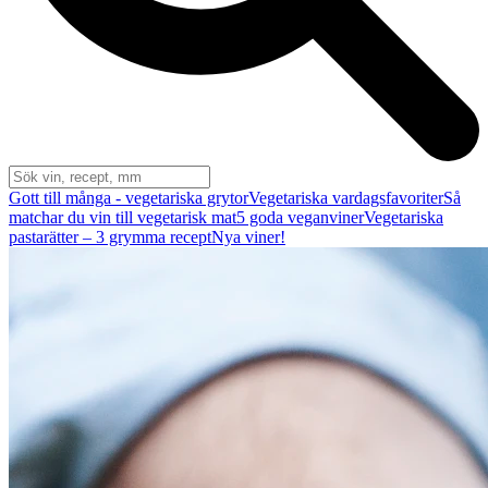
Gott till många - vegetariska grytor
Vegetariska vardagsfavoriter
Så
matchar du vin till vegetarisk mat
5 goda veganviner
Vegetariska
pastarätter – 3 grymma recept
Nya viner!