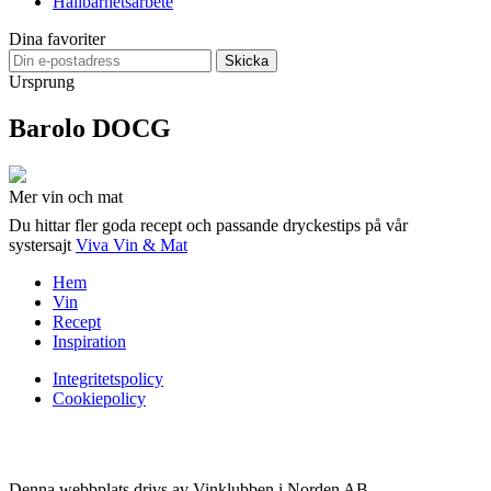
Hållbarhetsarbete
Dina favoriter
Skicka
Ursprung
Barolo DOCG
Mer vin och mat
Du hittar fler goda recept och passande dryckestips på vår
systersajt
Viva Vin & Mat
Hem
Vin
Recept
Inspiration
Integritetspolicy
Cookiepolicy
Denna webbplats drivs av Vinklubben i Norden AB