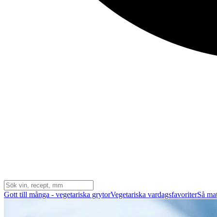
Gott till många - vegetariska grytor
Vegetariska vardagsfavoriter
Så mat