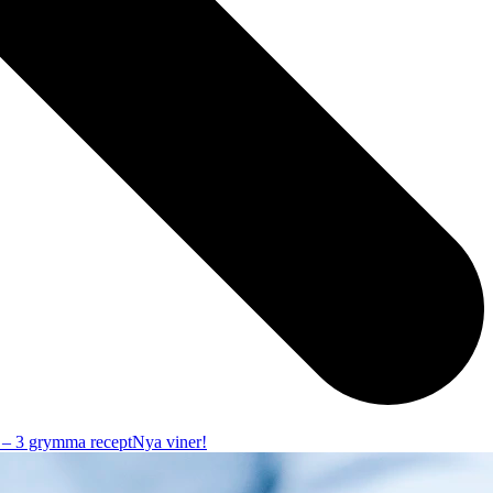
r – 3 grymma recept
Nya viner!