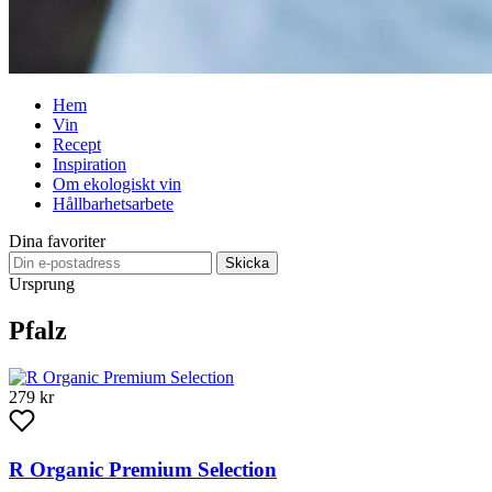
Hem
Vin
Recept
Inspiration
Om ekologiskt vin
Hållbarhetsarbete
Dina favoriter
Skicka
Ursprung
Pfalz
279 kr
R Organic Premium Selection