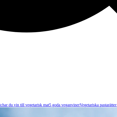
char du vin till vegetarisk mat
5 goda veganviner
Vegetariska pastarätte