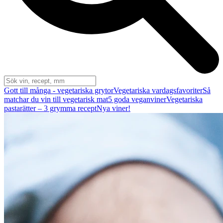
Gott till många - vegetariska grytor
Vegetariska vardagsfavoriter
Så
matchar du vin till vegetarisk mat
5 goda veganviner
Vegetariska
pastarätter – 3 grymma recept
Nya viner!