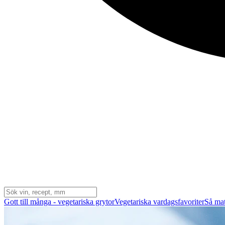
Gott till många - vegetariska grytor
Vegetariska vardagsfavoriter
Så mat