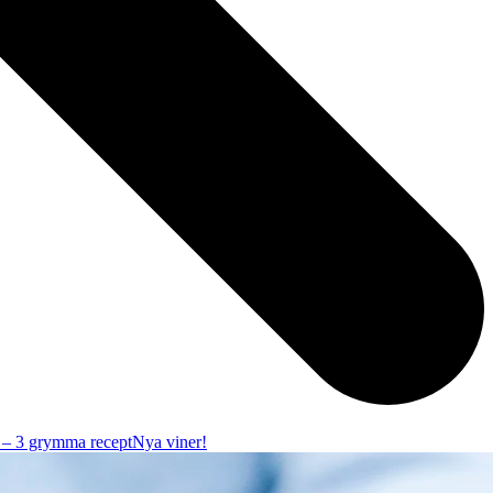
r – 3 grymma recept
Nya viner!