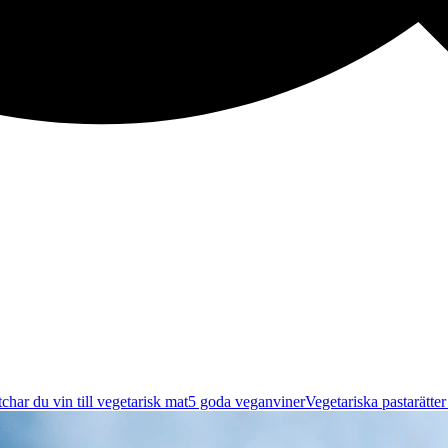
char du vin till vegetarisk mat
5 goda veganviner
Vegetariska pastarätte