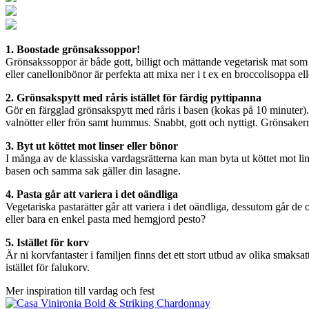
1. Boostade grönsakssoppor!
Grönsakssoppor är både gott, billigt och mättande vegetarisk mat so
eller canellonibönor är perfekta att mixa ner i t ex en broccolisoppa el
2. Grönsakspytt med råris istället för färdig pyttipanna
Gör en färgglad grönsakspytt med råris i basen (kokas på 10 minuter).
valnötter eller frön samt hummus. Snabbt, gott och nyttigt. Grönsakern
3. Byt ut köttet mot linser eller bönor
I många av de klassiska vardagsrätterna kan man byta ut köttet mot lins
basen och samma sak gäller din lasagne.
4. Pasta går att variera i det oändliga
Vegetariska pastarätter går att variera i det oändliga, dessutom går 
eller bara en enkel pasta med hemgjord pesto?
5. Istället för korv
Är ni korvfantaster i familjen finns det ett stort utbud av olika smaksat
istället för falukorv.
Mer inspiration till vardag och fest