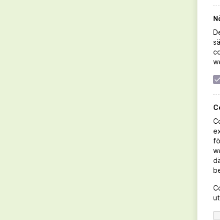
N
D
sä
co
we
C
99 Rosas Rosé Organic
Co
ex
fö
Beställ direkt
we
dä
LÄS MER
b
Co
ut