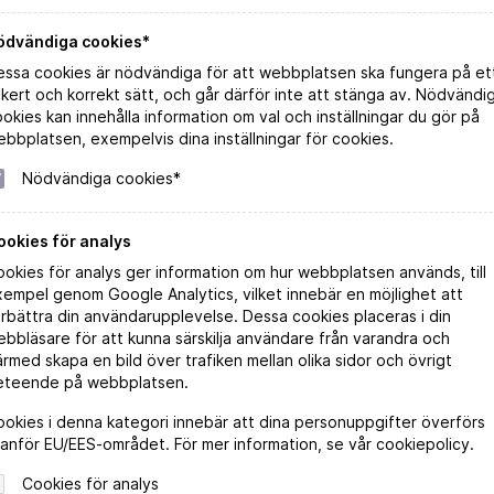
ödvändiga cookies*
essa cookies är nödvändiga för att webbplatsen ska fungera på et
kert och korrekt sätt, och går därför inte att stänga av. Nödvändi
okies kan innehålla information om val och inställningar du gör på
bbplatsen, exempelvis dina inställningar för cookies.
Nödvändiga cookies*
ookies för analys
Canaletto Zinfandel
okies för analys ger information om hur webbplatsen används, till
empel genom Google Analytics, vilket innebär en möjlighet att
rbättra din användarupplevelse. Dessa cookies placeras i din
Beställ direkt
bbläsare för att kunna särskilja användare från varandra och
rmed skapa en bild över trafiken mellan olika sidor och övrigt
LÄS MER
eteende på webbplatsen.
okies i denna kategori innebär att dina personuppgifter överförs
anför EU/EES-området. För mer information, se vår cookiepolicy.
Cookies för analys