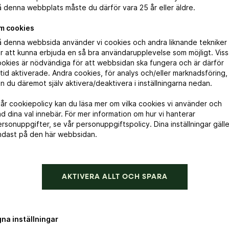
 denna webbplats måste du därför vara 25 år eller äldre.
önsakspizza
m cookies
 din egen pizzadeg och täck den med tomatsås. Toppa med 
å denna webbsida använder vi cookies och andra liknande tekniker
r att kunna erbjuda en så bra användarupplevelse som möjligt. Vis
nsaker som champinjoner, spenat, paprika och lök. Gratinera 
okies är nödvändiga för att webbsidan ska fungera och är därför
dad.
ltid aktiverade. Andra cookies, för analys och/eller marknadsföring,
n du däremot själv aktivera/deaktivera i inställningarna nedan.
vår cookiepolicy kan du läsa mer om vilka cookies vi använder och
d dina val innebär. För mer information om hur vi hanterar
rsonuppgifter, se vår personuppgiftspolicy. Dina inställningar gälle
ndast på den här webbsidan.
r inspiration till vardag och f
AKTIVERA ALLT OCH SPARA
89 kr
gna inställningar