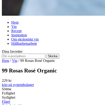
Hem
Vin
Recept
Inspiration
Om ekologiskt vin
Hållbarhetsarbete
Dina favoriter
Skicka
Hem
/
Vin
/
99 Rosas Rosé Organic
99 Rosas Rosé Organic
229 kr
köp på systembolaget
Sötma
Fyllighet
Syrlighet
Fågel