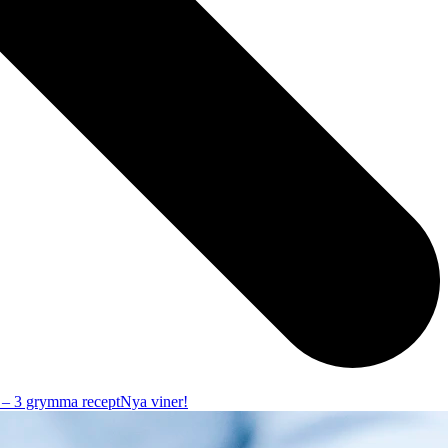
r – 3 grymma recept
Nya viner!