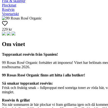
Fisk & skaldjur
Plockmat
Rosévin
Vegetariskt
229 kr
Om vinet
Topprankat rosévin från Spanien!
99 Rosas Rosé Organic fortsätter att imponera! Vinet har belönats me
roséboxarna 2026.
99 Rosas Rosé Organic finns att hitta i alla butiker!
Så smakar topprankat rosévin:
Frisk och fruktig smak – fullproppat med somriga toner av röda bär, vat
minglet.
Rosévin & grillat
Nu när sommaren är här plockar vi fram grillarna igen och då kommer rosé