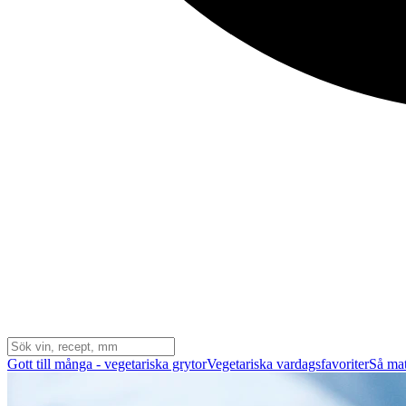
Gott till många - vegetariska grytor
Vegetariska vardagsfavoriter
Så mat