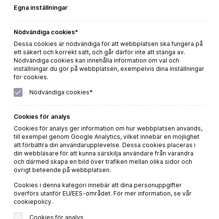
Egna inställningar
Nödvändiga cookies*
Dessa cookies är nödvändiga för att webbplatsen ska fungera på
ett säkert och korrekt sätt, och går därför inte att stänga av.
Nödvändiga cookies kan innehålla information om val och
inställningar du gör på webbplatsen, exempelvis dina inställningar
för cookies.
Nödvändiga cookies*
Casa Vinironia Bold & Striking Chardonnay
Cookies för analys
Beställ direkt
Cookies för analys ger information om hur webbplatsen används,
till exempel genom Google Analytics, vilket innebär en möjlighet
att förbättra din användarupplevelse. Dessa cookies placeras i
LÄS MER
din webbläsare för att kunna särskilja användare från varandra
och därmed skapa en bild över trafiken mellan olika sidor och
övrigt beteende på webbplatsen.
Cookies i denna kategori innebär att dina personuppgifter
överförs utanför EU/EES-området. För mer information, se vår
cookiepolicy.
225 kr
Cookies för analys