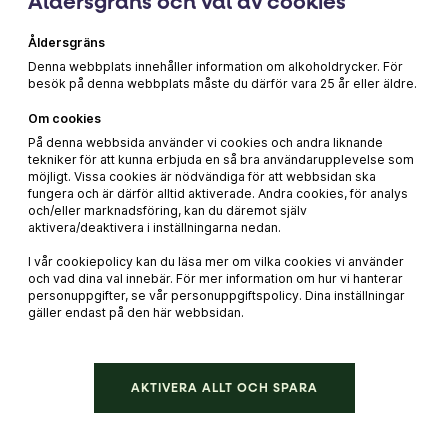
Åldersgräns och val av cookies
jordmån, rötter, vinrankan och frukten. Idag kan de mäta det
mesta och det är först då vi på naturlig väg kan hjälpa dem på
Åldersgräns
vägen. Den stora källaren på Domaine de la Vougeraie är
Denna webbplats innehåller information om alkoholdrycker. För
fantastisk och varje liten appellation har sin del där vinerna får
besök på denna webbplats måste du därför vara 25 år eller äldre.
mogna och växa i franska ekfat. En av Bourgognevinernas
Om cookies
hemlighet är just tid. De ska njutas med några år på nacken om
På denna webbsida använder vi cookies och andra liknande
du kostat på dig en speciell flaska. Så mina vänner…håll koll på
tekniker för att kunna erbjuda en så bra användarupplevelse som
sortimentet och njut vin från denna unika vingård!
möjligt. Vissa cookies är nödvändiga för att webbsidan ska
fungera och är därför alltid aktiverade. Andra cookies, för analys
och/eller marknadsföring, kan du däremot själv
aktivera/deaktivera i inställningarna nedan.
I vår cookiepolicy kan du läsa mer om vilka cookies vi använder
Mer inspiration till vardag och fest
och vad dina val innebär. För mer information om hur vi hanterar
personuppgifter, se vår personuppgiftspolicy. Dina inställningar
gäller endast på den här webbsidan.
99 kr
AKTIVERA ALLT OCH SPARA