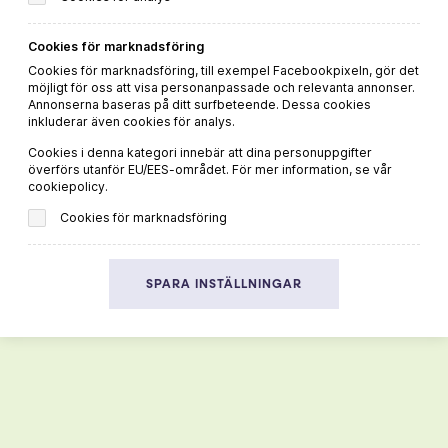
Cookies för marknadsföring
Cookies för marknadsföring, till exempel Facebookpixeln, gör det
möjligt för oss att visa personanpassade och relevanta annonser.
Annonserna baseras på ditt surfbeteende. Dessa cookies
inkluderar även cookies för analys.
Cookies i denna kategori innebär att dina personuppgifter
överförs utanför EU/EES-området. För mer information, se vår
cookiepolicy.
Cookies för marknadsföring
Ecologica Girasol Organic Rosé
SPARA INSTÄLLNINGAR
Beställ direkt
LÄS MER