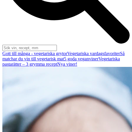
Gott till många - vegetariska grytor
Vegetariska vardagsfavoriter
Så
matchar du vin till vegetarisk mat
5 goda veganviner
Vegetariska
pastarätter – 3 grymma recept
Nya viner!