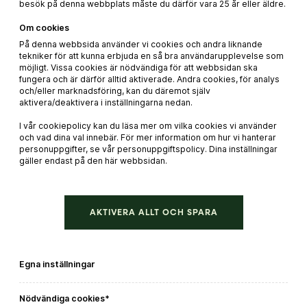
besök på denna webbplats måste du därför vara 25 år eller äldre.
319 kr
Om cookies
På denna webbsida använder vi cookies och andra liknande
tekniker för att kunna erbjuda en så bra användarupplevelse som
möjligt. Vissa cookies är nödvändiga för att webbsidan ska
fungera och är därför alltid aktiverade. Andra cookies, för analys
och/eller marknadsföring, kan du däremot själv
aktivera/deaktivera i inställningarna nedan.
I vår cookiepolicy kan du läsa mer om vilka cookies vi använder
och vad dina val innebär. För mer information om hur vi hanterar
personuppgifter, se vår personuppgiftspolicy. Dina inställningar
gäller endast på den här webbsidan.
AKTIVERA ALLT OCH SPARA
Massimo Grande Rosso
Beställ direkt
Egna inställningar
LÄS MER
Nödvändiga cookies*