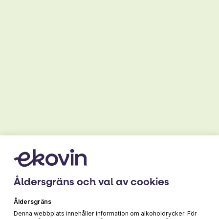
Viva Valentina Sangiovese
Beställ direkt
Åldersgräns och val av cookies
LÄS MER
Åldersgräns
Denna webbplats innehåller information om alkoholdrycker. För