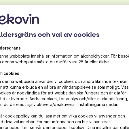
ldersgräns och val av cookies
ldersgräns
Taggar/etiketter
nna webbplats innehåller information om alkoholdrycker. För besö
 denna webbplats måste du därför vara 25 år eller äldre.
bröd
m cookies
å denna webbsida använder vi cookies och andra liknande tekniker
r att kunna erbjuda en så bra användarupplevelse som möjligt. Vis
okies är nödvändiga för att webbsidan ska fungera och är därför
ltid aktiverade. Andra cookies, för analys och/eller marknadsföring,
n du däremot själv aktivera/deaktivera i inställningarna nedan.
vår cookiepolicy kan du läsa mer om vilka cookies vi använder och
d dina val innebär. För mer information om hur vi hanterar
rsonuppgifter, se vår personuppgiftspolicy. Dina inställningar gälle