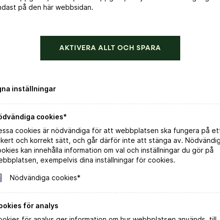
ndast på den här webbsidan.
AKTIVERA ALLT OCH SPARA
gna inställningar
ödvändiga cookies*
essa cookies är nödvändiga för att webbplatsen ska fungera på et
kert och korrekt sätt, och går därför inte att stänga av. Nödvändi
okies kan innehålla information om val och inställningar du gör på
bbplatsen, exempelvis dina inställningar för cookies.
Nödvändiga cookies*
ookies för analys
okies för analys ger information om hur webbplatsen används, till