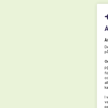
Ekologiskt vin & vegetarisk mat
Å
Å
De
på
O
P
fö
co
al
ka
I 
va
pe