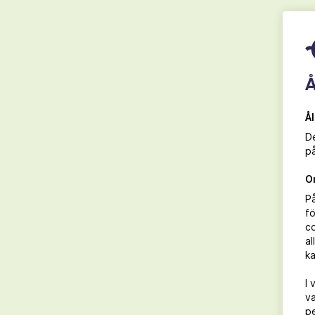
Ekologiskt vin & vegetarisk mat
Å
Å
De
på
O
P
fö
co
129 kr
al
ka
I 
va
pe