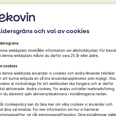
ldersgräns och val av cookies
ldersgräns
Ursprung
nna webbplats innehåller information om alkoholdrycker. För besö
 denna webbplats måste du därför vara 25 år eller äldre.
Dogliani DOCG
m cookies
å denna webbsida använder vi cookies och andra liknande tekniker
r att kunna erbjuda en så bra användarupplevelse som möjligt. Vis
okies är nödvändiga för att webbsidan ska fungera och är därför
ltid aktiverade. Andra cookies, för analys och/eller marknadsföring,
n du däremot själv aktivera/deaktivera i inställningarna nedan.
vår cookiepolicy kan du läsa mer om vilka cookies vi använder och
d dina val innebär. För mer information om hur vi hanterar
rsonuppgifter, se vår personuppgiftspolicy. Dina inställningar gälle