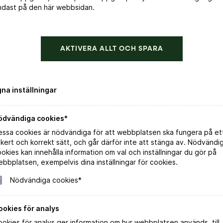
ndast på den här webbsidan.
AKTIVERA ALLT OCH SPARA
gna inställningar
ödvändiga cookies*
essa cookies är nödvändiga för att webbplatsen ska fungera på et
kert och korrekt sätt, och går därför inte att stänga av. Nödvändi
okies kan innehålla information om val och inställningar du gör på
bbplatsen, exempelvis dina inställningar för cookies.
Nödvändiga cookies*
ookies för analys
okies för analys ger information om hur webbplatsen används, till