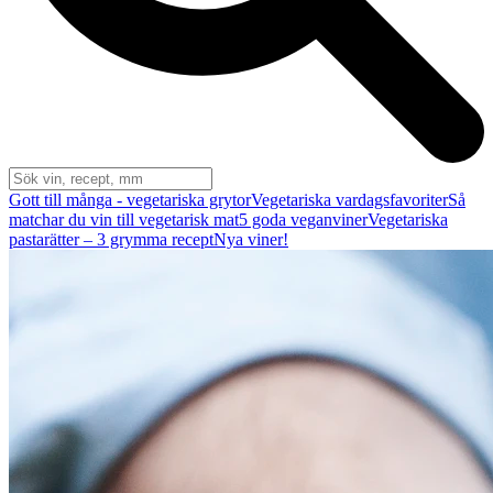
Gott till många - vegetariska grytor
Vegetariska vardagsfavoriter
Så
matchar du vin till vegetarisk mat
5 goda veganviner
Vegetariska
pastarätter – 3 grymma recept
Nya viner!