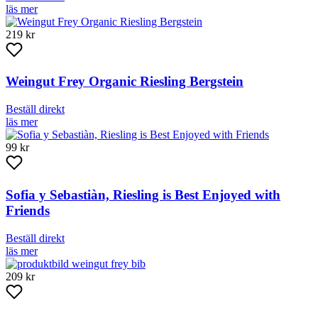
läs mer
219 kr
Weingut Frey Organic Riesling Bergstein
Beställ direkt
läs mer
99 kr
Sofia y Sebastiàn, Riesling is Best Enjoyed with
Friends
Beställ direkt
läs mer
209 kr