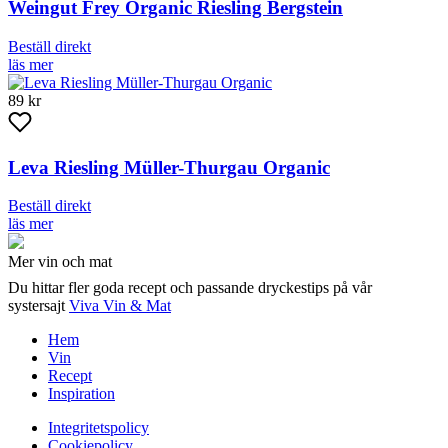
Weingut Frey Organic Riesling Bergstein
Beställ direkt
läs mer
89 kr
Leva Riesling Müller-Thurgau Organic
Beställ direkt
läs mer
Mer vin och mat
Du hittar fler goda recept och passande dryckestips på vår
systersajt
Viva Vin & Mat
Hem
Vin
Recept
Inspiration
Integritetspolicy
Cookiepolicy