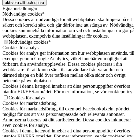
aktivera allt och spara
Egna inställningar
Nödvändiga cookies*
Dessa cookies är nödvändiga för att webbplatsen ska fungera på ett
säkert och korrekt sätt, och går därför inte att stänga av. Nödvändiga
cookies kan innehålla information om val och inställningar du gör på
webbplatsen, exempelvis dina inställningar för cookies.
Nödvändiga cookies*
Cookies för analys
Cookies för analys ger information om hur webbplatsen används, till
exempel genom Google Analytics, vilket innebär en möjlighet att
förbättra din användarupplevelse. Dessa cookies placeras i din
webbläsare för att kunna särskilja användare från varandra och
därmed skapa en bild över trafiken mellan olika sidor och övrigt
beteende på webbplatsen.
Cookies i denna kategori innebär att dina personuppgifter överförs
utanför EU/EES-området. För mer information, se vår cookiepolicy.
Cookies för analys
Cookies för marknadsföring
Cookies för marknadsföring, till exempel Facebookpixeln, gör det
möjligt för oss att visa personanpassade och relevanta annonser.
Annonserna baseras på ditt surfbeteende. Dessa cookies inkluderar
även cookies för analys.
Cookies i denna kategori innebär att dina personuppgifter överförs
utanför EU/EES-området. För mer information, se vår cookiepolicy.