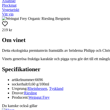
Asiatiskt
Plockmat
Vegetariskt
Vitt vin
219 kr
Om vinet
Detta ekologiska premiumvin framställs av bröderna Philipp och Chris
Vinets generösa fruktiga karaktär och pigga syra gör det till ett mångf
Specifikationer
artikelnummer:
6696
sockerhalt:
0,60 g/100ml
Ursprung:
Rheinhessen
,
Tyskland
Druvor:
Riesling
Producent:
Weingut Frey
Du kanske också gillar