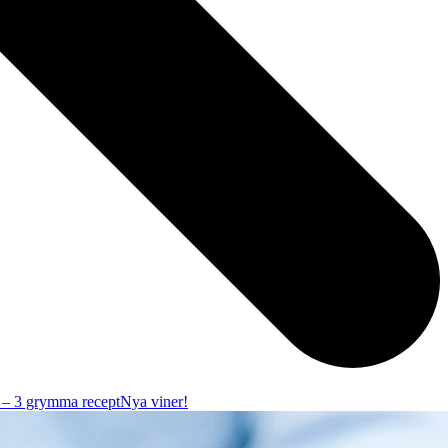
r – 3 grymma recept
Nya viner!