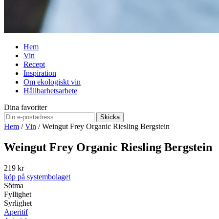
Hem
Vin
Recept
Inspiration
Om ekologiskt vin
Hållbarhetsarbete
Dina favoriter
Skicka
Hem
/
Vin
/
Weingut Frey Organic Riesling Bergstein
Weingut Frey Organic Riesling Bergstein
219 kr
köp på systembolaget
Sötma
Fyllighet
Syrlighet
Aperitif