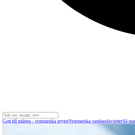
Gott till många - vegetariska grytor
Vegetariska vardagsfavoriter
Så mat