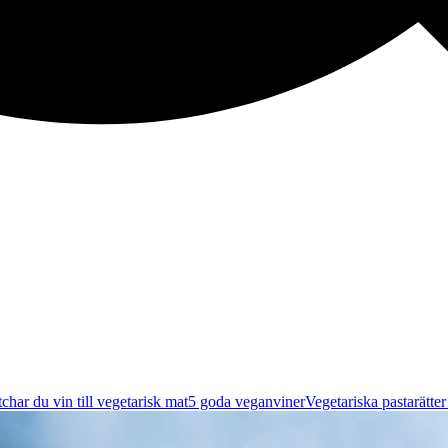
char du vin till vegetarisk mat
5 goda veganviner
Vegetariska pastarätte