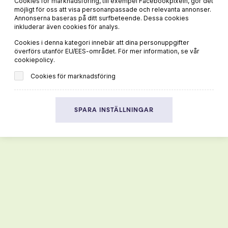
Cookies för marknadsföring, till exempel Facebookpixeln, gör det
möjligt för oss att visa personanpassade och relevanta annonser.
Annonserna baseras på ditt surfbeteende. Dessa cookies
inkluderar även cookies för analys.
Cookies i denna kategori innebär att dina personuppgifter
överförs utanför EU/EES-området. För mer information, se vår
cookiepolicy.
Cookies för marknadsföring
Vegetarisk pasta – 3 läckra pastarecept
SPARA INSTÄLLNINGAR
LÄS MER