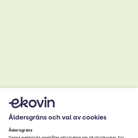
Lättlagad vegetarisk mat
LÄS MER
Åldersgräns och val av cookies
Åldersgräns
Denna webbplats innehåller information om alkoholdrycker. För