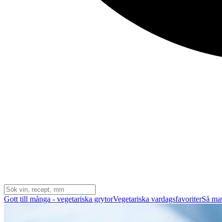
Gott till många - vegetariska grytor
Vegetariska vardagsfavoriter
Så mat