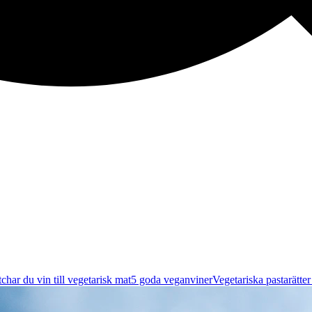
char du vin till vegetarisk mat
5 goda veganviner
Vegetariska pastarätte