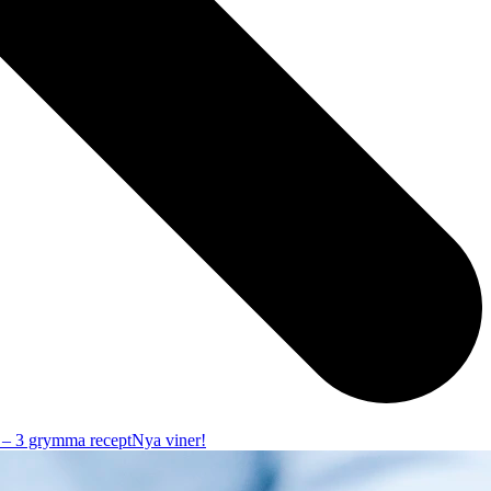
r – 3 grymma recept
Nya viner!