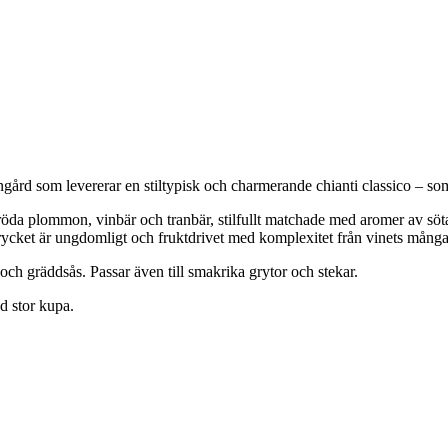
d som levererar en stiltypisk och charmerande chianti classico – som gjo
, röda plommon, vinbär och tranbär, stilfullt matchade med aromer av s
rycket är ungdomligt och fruktdrivet med komplexitet från vinets många 
r och gräddsås. Passar även till smakrika grytor och stekar.
d stor kupa.