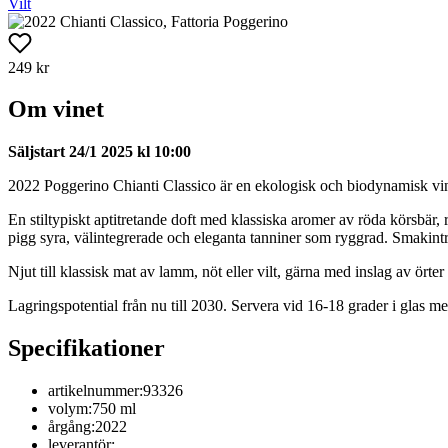
Vilt
249 kr
Om vinet
Säljstart 24/1 2025 kl 10:00
2022 Poggerino Chianti Classico är en ekologisk och biodynamisk vingår
En stiltypiskt aptitretande doft med klassiska aromer av röda körsbär
pigg syra, välintegrerade och eleganta tanniner som ryggrad. Smakint
Njut till klassisk mat av lamm, nöt eller vilt, gärna med inslag av örte
Lagringspotential från nu till 2030. Servera vid 16-18 grader i glas me
Specifikationer
artikelnummer:
93326
volym:
750 ml
årgång:
2022
leverantör: