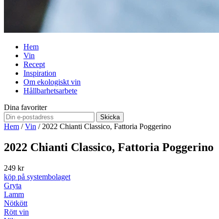
Hem
Vin
Recept
Inspiration
Om ekologiskt vin
Hållbarhetsarbete
Dina favoriter
Skicka
Hem
/
Vin
/
2022 Chianti Classico, Fattoria Poggerino
2022 Chianti Classico, Fattoria Poggerino
249 kr
köp på systembolaget
Gryta
Lamm
Nötkött
Rött vin