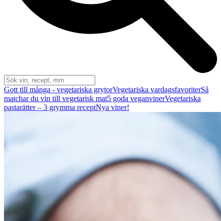
Gott till många - vegetariska grytor
Vegetariska vardagsfavoriter
Så
matchar du vin till vegetarisk mat
5 goda veganviner
Vegetariska
pastarätter – 3 grymma recept
Nya viner!