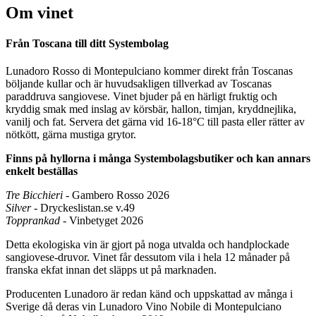
Om vinet
Från Toscana till ditt Systembolag
Lunadoro Rosso di Montepulciano kommer direkt från Toscanas
böljande kullar och är huvudsakligen tillverkad av Toscanas
paraddruva sangiovese. Vinet bjuder på en härligt fruktig och
kryddig smak med inslag av körsbär, hallon, timjan, kryddnejlika,
vanilj och fat. Servera det gärna vid 16-18°C till pasta eller rätter av
nötkött, gärna mustiga grytor.
Finns på hyllorna i många Systembolagsbutiker och kan annars
enkelt beställas
Tre Bicchieri
- Gambero Rosso 2026
Silver
- Dryckeslistan.se v.49
Topprankad
- Vinbetyget 2026
Detta ekologiska vin är gjort på noga utvalda och handplockade
sangiovese-druvor. Vinet får dessutom vila i hela 12 månader på
franska ekfat innan det släpps ut på marknaden.
Producenten Lunadoro är redan känd och uppskattad av många i
Sverige då deras vin Lunadoro Vino Nobile di Montepulciano