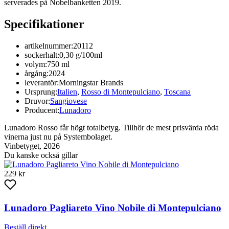
serverades på Nobelbanketten 2019.
Specifikationer
artikelnummer:
20112
sockerhalt:
0,30 g/100ml
volym:
750 ml
årgång:
2024
leverantör:
Morningstar Brands
Ursprung:
Italien
,
Rosso di Montepulciano
,
Toscana
Druvor:
Sangiovese
Producent:
Lunadoro
Lunadoro Rosso får högt totalbetyg. Tillhör de mest prisvärda röda
vinerna just nu på Systembolaget.
Vinbetyget, 2026
Du kanske också gillar
229 kr
Lunadoro Pagliareto Vino Nobile di Montepulciano
Beställ direkt