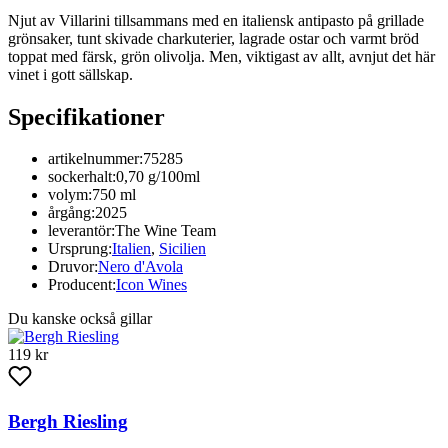
Njut av Villarini tillsammans med en italiensk antipasto på grillade
grönsaker, tunt skivade charkuterier, lagrade ostar och varmt bröd
toppat med färsk, grön olivolja. Men, viktigast av allt, avnjut det här
vinet i gott sällskap.
Specifikationer
artikelnummer:
75285
sockerhalt:
0,70 g/100ml
volym:
750 ml
årgång:
2025
leverantör:
The Wine Team
Ursprung:
Italien
,
Sicilien
Druvor:
Nero d'Avola
Producent:
Icon Wines
Du kanske också gillar
119 kr
Bergh Riesling