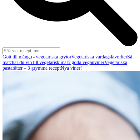
Gott till många - vegetariska grytor
Vegetariska vardagsfavoriter
Så
matchar du vin till vegetarisk mat
5 goda veganviner
Vegetariska
pastarätter – 3 grymma recept
Nya viner!