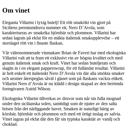
Om vinet
Eleganta Villarini i lyxig butelj! Ett rött smakrikt vin gjort på
Siciliens premiumdruva nummer ett, Nero D’Avola, som
karakteriseras av smakrika björnbär och plommon. Villarini har
sedan lagrats på ekfat för en mäkta italiensk smakupplevelse – ett
storslaget rött vin i finaste flaskan.
Vår välrenommerade vinmakare Brian de Faveri har med ekologiska
Villarini valt att ta fram ett exklusivt vin av högsta kvalitet och med
genuin italiensk smak och kraft. Vinet har sedan buteljerats och
slagits in i en elegant papperswrap, för ett fulländat resultat. Villarini
är helt enkelt ett italienskt Nero D’Avola vin där alla utsökta smaker
och aromer återspeglas såväl i glaset som på flaskans vackra etikett.
Villarini Nero d’Avola är nu klädd i design skapad av den berömda
formgivaren Astrid Wilson.
Ekologiska Villarini tillverkas av druvor som når sin fulla mognad
under den sicilianska solen, samtidigt som de njuter av den salta
brisen från det närliggande havet. Smaken är naturligt bärig av
körsbär, björnbär och plommon och med ett örtigt inslag av salvia.
Vinet lagras på ekfat där den får sin typiska karaktär av vanilj och
choklad.