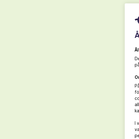
FÖR 8 PERSONER
Å
2 dl strösocker
3 msk sojayoghurt
Å
De
2 ½ dl rumstempererat margarin
på
3 dl vetemjöl
O
1 msk potatisstärkelse
P
fö
2 dl mandelmjöl
co
al
1 ½ tsk bakpulver
ka
I 
1 tsk flingsalt
va
pe
2 msk citronzest