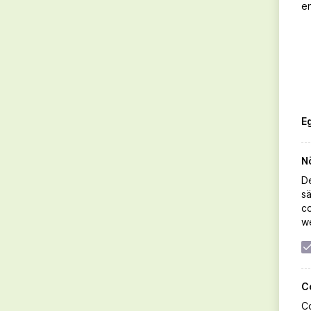
e
1 msk citronsaft
1 vaniljstång, endast inkråmet
1/2 citron, skuren i tunna skivor
ströbröd till formen
E
N
D
sä
co
we
99 kr
C
Co