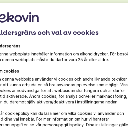
1.
Sätt ugnen på 175°c.
2.
Blanda sojayoghurt, margarin tillsammans med ströso
och smeten är fluffig.
ldersgräns och val av cookies
3.
Blanda alla torra ingredienser i en annan skål.
4.
Häll ner den blöta blandningen i den torra och rör t
ldersgräns
nna webbplats innehåller information om alkoholdrycker. För besö
5.
Blanda ner citronzest, citronsaft och vaniljstång.
 denna webbplats måste du därför vara 25 år eller äldre.
6.
Smörj och bröa en form, häll ner smeten i formen 
m cookies
7.
Grädda 20 minuter i ugnen tills kakan har en gyllen
å denna webbsida använder vi cookies och andra liknande tekniker
r att kunna erbjuda en så bra användarupplevelse som möjligt. Vis
okies är nödvändiga för att webbsidan ska fungera och är därför
Foto: Magnus Holm Recept: Emil Dahlbe
ltid aktiverade. Andra cookies, för analys och/eller marknadsföring,
n du däremot själv aktivera/deaktivera i inställningarna nedan.
vår cookiepolicy kan du läsa mer om vilka cookies vi använder och
d dina val innebär. För mer information om hur vi hanterar
rsonuppgifter, se vår personuppgiftspolicy. Dina inställningar gälle