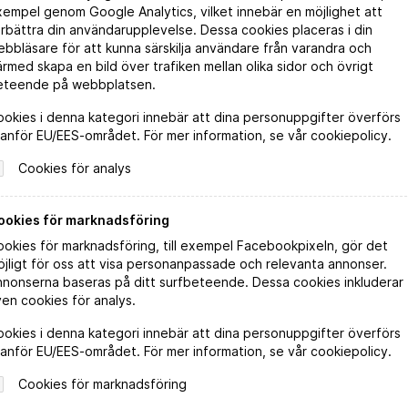
empel genom Google Analytics, vilket innebär en möjlighet att
rbättra din användarupplevelse. Dessa cookies placeras i din
bbläsare för att kunna särskilja användare från varandra och
rmed skapa en bild över trafiken mellan olika sidor och övrigt
eteende på webbplatsen.
okies i denna kategori innebär att dina personuppgifter överförs
anför EU/EES-området. För mer information, se vår cookiepolicy.
Cookies för analys
Ecologica Girasol Organic Rosé
ookies för marknadsföring
okies för marknadsföring, till exempel Facebookpixeln, gör det
jligt för oss att visa personanpassade och relevanta annonser.
Beställ direkt
nnonserna baseras på ditt surfbeteende. Dessa cookies inkluderar
en cookies för analys.
LÄS MER
okies i denna kategori innebär att dina personuppgifter överförs
anför EU/EES-området. För mer information, se vår cookiepolicy.
Cookies för marknadsföring