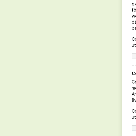
ex
fö
we
dä
b
Co
ut
Casa Vinironia Bold & Striking
C
Chardonnay
Co
mö
Beställ direkt
A
äv
LÄS MER
Co
ut