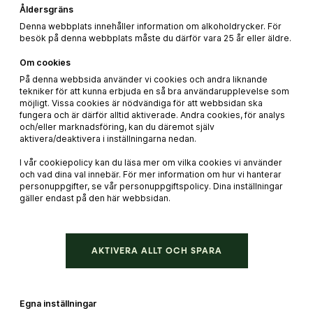
Fläderblomsgrädde:
Åldersgräns
Denna webbplats innehåller information om alkoholdrycker. För
2 fläderblomsklasar
besök på denna webbplats måste du därför vara 25 år eller äldre.
¼ dl strösocker
Om cookies
På denna webbsida använder vi cookies och andra liknande
1 ½ dl vispgrädde (eller sojagrädde)
tekniker för att kunna erbjuda en så bra användarupplevelse som
möjligt. Vissa cookies är nödvändiga för att webbsidan ska
fungera och är därför alltid aktiverade. Andra cookies, för analys
och/eller marknadsföring, kan du däremot själv
aktivera/deaktivera i inställningarna nedan.
Vintips till maten
I vår cookiepolicy kan du läsa mer om vilka cookies vi använder
och vad dina val innebär. För mer information om hur vi hanterar
personuppgifter, se vår personuppgiftspolicy. Dina inställningar
gäller endast på den här webbsidan.
42 kr
AKTIVERA ALLT OCH SPARA
Egna inställningar