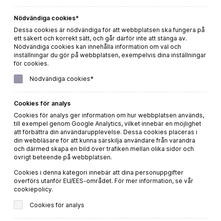
Nödvändiga cookies*
Dessa cookies är nödvändiga för att webbplatsen ska fungera på
ett säkert och korrekt sätt, och går därför inte att stänga av.
Nödvändiga cookies kan innehålla information om val och
inställningar du gör på webbplatsen, exempelvis dina inställningar
för cookies.
Pizzolato Spumante
Nödvändiga cookies*
d’Italia Rosé 200ml
Cookies för analys
Beställ direkt
Cookies för analys ger information om hur webbplatsen används,
till exempel genom Google Analytics, vilket innebär en möjlighet
att förbättra din användarupplevelse. Dessa cookies placeras i
LÄS MER
din webbläsare för att kunna särskilja användare från varandra
och därmed skapa en bild över trafiken mellan olika sidor och
övrigt beteende på webbplatsen.
Cookies i denna kategori innebär att dina personuppgifter
överförs utanför EU/EES-området. För mer information, se vår
cookiepolicy.
Prenumerera på våra
Cookies för analys