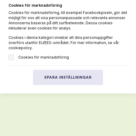
recept- och vintips!
Cookies för marknadsföring
Cookies för marknadsföring, till exempel Facebookpixeln, gör det
möjligt för oss att visa personanpassade och relevanta annonser.
Annonserna baseras på ditt surfbeteende. Dessa cookies
inkluderar även cookies för analys.
Cookies i denna kategori innebär att dina personuppgifter
överförs utanför EU/EES-området. För mer information, se vår
cookiepolicy.
Jag har tagit del av Vivas
sektretesspolicy
och
godkänner att mina uppgifter hanteras och lagras enligt
Cookies för marknadsföring
denna.*
SPARA INSTÄLLNINGAR
PRENUMERERA
Mer vin och mat