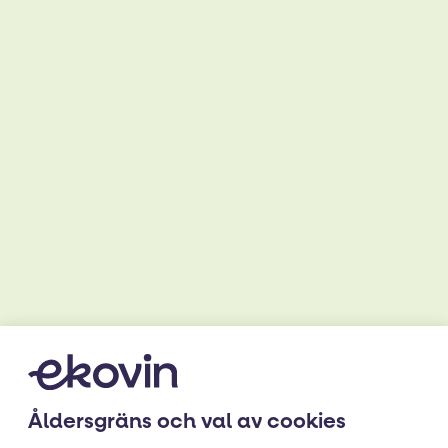
Ingredienser
FÖR 6 PERSONER
Pajen
90 g smör (eller mjölkfritt margarin)
125 g strösocker
120 g vetemjölInstruktioner
80 g hackade hasselnötter
500 g rabarber
50 g strösocker
(eventuellt lite potatismjöl)
Åldersgräns och val av cookies