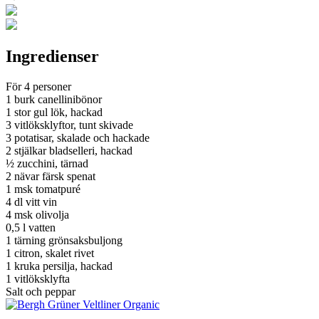
Ingredienser
För 4 personer
1 burk canellinibönor
1 stor gul lök, hackad
3 vitlöksklyftor, tunt skivade
3 potatisar, skalade och hackade
2 stjälkar bladselleri, hackad
½ zucchini, tärnad
2 nävar färsk spenat
1 msk tomatpuré
4 dl vitt vin
4 msk olivolja
0,5 l vatten
1 tärning grönsaksbuljong
1 citron, skalet rivet
1 kruka persilja, hackad
1 vitlöksklyfta
Salt och peppar