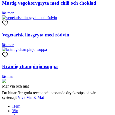
Mustig vegokorvgryta med chili och choklad
läs mer
Vegetarisk linsgryta med rödvin
läs mer
Krämig champinjonsoppa
läs mer
Mer vin och mat
Du hittar fler goda recept och passande dryckestips på vår
systersajt
Viva Vin & Mat
Hem
Vin