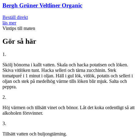
Bergh Grüner Veltliner Organic
Beställ direkt
läs mer
Vintips till maten
Gör så här
1.
Skölj bönorna i kallt vatten. Skala och hacka potatisen och löken.
Skiva vitlöken tunt. Hacka selleri och tärna zucchinin. Stek
tomatpuré i 1 minut i oljan. Häll i gul lök, vitlök, potatis och selleri i
oljan och stek på medelhög värme tills löken blir mjuk. Salta och
peppra.
2.
Höj värmen och tillsätt vinet och bönor. Låt det koka ordentligt så att
alkoholen försvinner.
3.
Tillsätt vatten och buljongtärning.