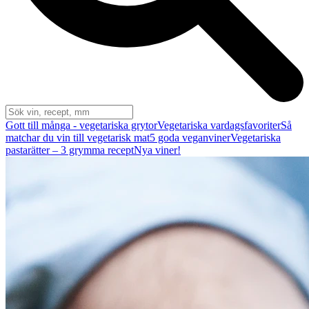
Gott till många - vegetariska grytor
Vegetariska vardagsfavoriter
Så
matchar du vin till vegetarisk mat
5 goda veganviner
Vegetariska
pastarätter – 3 grymma recept
Nya viner!