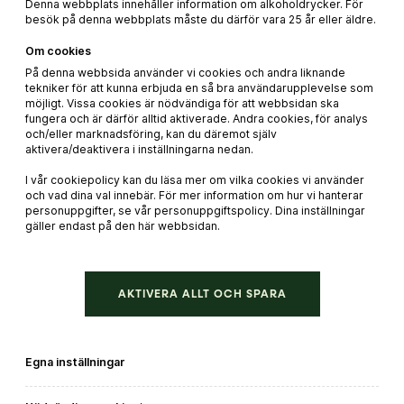
½ pressad vitlöksklyfta
Denna webbplats innehåller information om alkoholdrycker. För
besök på denna webbplats måste du därför vara 25 år eller äldre.
1 lime, bara juicen
Om cookies
1 tsk finhackad koriander
På denna webbsida använder vi cookies och andra liknande
tekniker för att kunna erbjuda en så bra användarupplevelse som
salt
möjligt. Vissa cookies är nödvändiga för att webbsidan ska
fungera och är därför alltid aktiverade. Andra cookies, för analys
och/eller marknadsföring, kan du däremot själv
aktivera/deaktivera i inställningarna nedan.
Vintips till maten
I vår cookiepolicy kan du läsa mer om vilka cookies vi använder
och vad dina val innebär. För mer information om hur vi hanterar
personuppgifter, se vår personuppgiftspolicy. Dina inställningar
gäller endast på den här webbsidan.
79 kr
AKTIVERA ALLT OCH SPARA
Egna inställningar