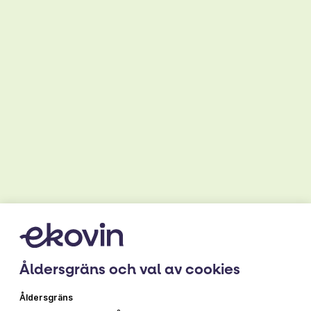
1 gul lök
2 nävar spenat
½ tsk torkad koriander
¼ tsk chilipulver
1 kokt sötpotatis
½ l neutral matolja
1 paket filodeg
salt
Snabb Sriracha och limedip
½ dl vegansk majonäs
Åldersgräns och val av cookies
1 dl srirachasås
Åldersgräns