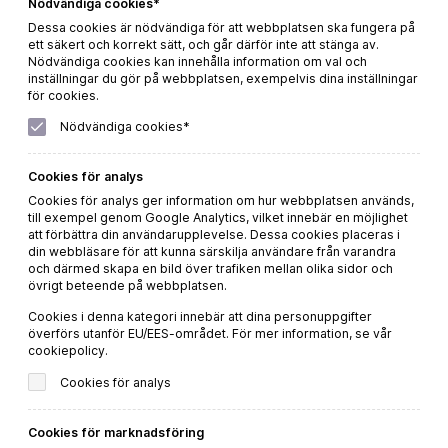
Nödvändiga cookies*
Dessa cookies är nödvändiga för att webbplatsen ska fungera på
ett säkert och korrekt sätt, och går därför inte att stänga av.
Nödvändiga cookies kan innehålla information om val och
inställningar du gör på webbplatsen, exempelvis dina inställningar
för cookies.
Nödvändiga cookies*
Ecologica Berlina
Cookies för analys
Beställ direkt
Cookies för analys ger information om hur webbplatsen används,
till exempel genom Google Analytics, vilket innebär en möjlighet
LÄS MER
att förbättra din användarupplevelse. Dessa cookies placeras i
din webbläsare för att kunna särskilja användare från varandra
och därmed skapa en bild över trafiken mellan olika sidor och
övrigt beteende på webbplatsen.
Cookies i denna kategori innebär att dina personuppgifter
överförs utanför EU/EES-området. För mer information, se vår
cookiepolicy.
Prenumerera på våra
Cookies för analys
recept- och vintips!
Cookies för marknadsföring