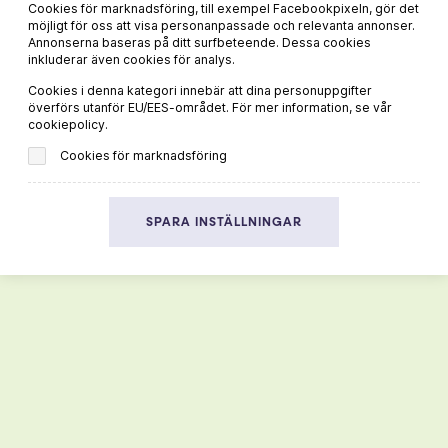
Cookies för marknadsföring, till exempel Facebookpixeln, gör det
möjligt för oss att visa personanpassade och relevanta annonser.
Annonserna baseras på ditt surfbeteende. Dessa cookies
inkluderar även cookies för analys.
Cookies i denna kategori innebär att dina personuppgifter
överförs utanför EU/EES-området. För mer information, se vår
cookiepolicy.
Jag har tagit del av Vivas
sektretesspolicy
och
godkänner att mina uppgifter hanteras och lagras enligt
Cookies för marknadsföring
denna.*
SPARA INSTÄLLNINGAR
PRENUMERERA
Mer vin och mat