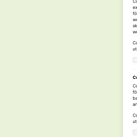
Co
ex
115 kr
fö
we
sk
w
Co
ut
C
Co
fö
ba
an
Co
ut