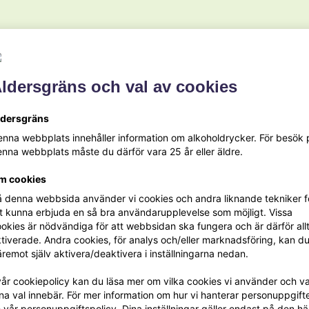
Gör så här
ldersgräns och val av cookies
Linsbolognese
ldersgräns
1.
Skala lök, vitlök och morot. Hacka lök och vitlök 
nna webbplats innehåller information om alkoholdrycker. För besök 
2.
Hetta upp olivolja i en gryta och bryn grönsaker
nna webbplats måste du därför vara 25 år eller äldre.
blandningen fräsa i ett par minuter.
m cookies
3.
Tillsätt de krossade tomaterna, linserna och vatt
 denna webbsida använder vi cookies och andra liknande tekniker f
av med salt och svartpeppar.
t kunna erbjuda en så bra användarupplevelse som möjligt. Vissa
okies är nödvändiga för att webbsidan ska fungera och är därför allt
tiverade. Andra cookies, för analys och/eller marknadsföring, kan d
Spaghetti
remot själv aktivera/deaktivera i inställningarna nedan.
1.
vår cookiepolicy kan du läsa mer om vilka cookies vi använder och v
Koka pastan enligt anvisningar på förpackningen.
na val innebär. För mer information om hur vi hanterar personuppgifte
 vår personuppgiftspolicy. Dina inställningar gäller endast på den hä