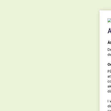
Färsk basilika
Grönsallad
Å
Linsbolognese
Å
De
1 gul lök
de
2 vitlöksklyftor
O
1 morot
På
at
1 msk olivolja
co
ak
2 msk tomatpuré
dä
1 tsk torkad oregano
I 
di
1 tsk torkad timjan
se