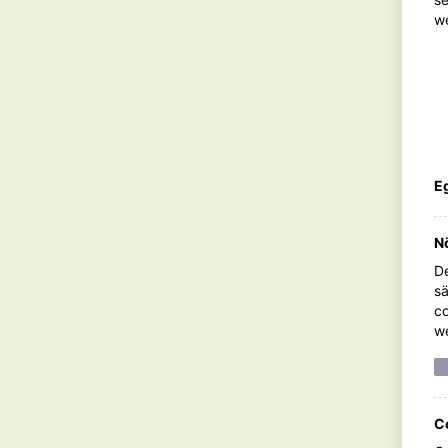
w
1 tsk torkad rosmarin
1 tsk torkad basilika
2 förpackningar krossade tomater (à 390 g)
1 1/2 dl torkade röda linser
Eg
3 dl vatten
N
salt och svartpeppar
De
sä
co
we
C