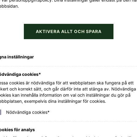
Servering
ebbsidan.
1.
Servera med linsbolognesen och en god sallad.
AKTIVERA ALLT OCH SPARA
na inställningar
ödvändiga cookies*
ssa cookies är nödvändiga för att webbplatsen ska fungera på ett
kert och korrekt sätt, och går därför inte att stänga av. Nödvändiga
okies kan innehålla information om val och inställningar du gör på
bbplatsen, exempelvis dina inställningar för cookies.
Nödvändiga cookies*
Vintips till maten
ookies för analys