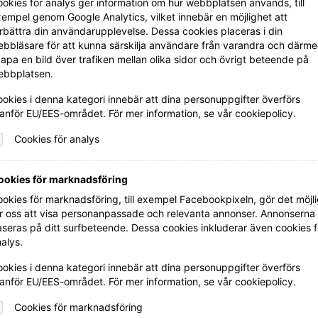
okies för analys ger information om hur webbplatsen används, till
empel genom Google Analytics, vilket innebär en möjlighet att
rbättra din användarupplevelse. Dessa cookies placeras i din
bbläsare för att kunna särskilja användare från varandra och därm
apa en bild över trafiken mellan olika sidor och övrigt beteende på
ebbplatsen.
okies i denna kategori innebär att dina personuppgifter överförs
Casa Marzoni
anför EU/EES-området. För mer information, se vår cookiepolicy.
Appassimento
Cookies för analys
Beställ direkt
ookies för marknadsföring
okies för marknadsföring, till exempel Facebookpixeln, gör det möjli
LÄS MER
r oss att visa personanpassade och relevanta annonser. Annonserna
seras på ditt surfbeteende. Dessa cookies inkluderar även cookies f
alys.
okies i denna kategori innebär att dina personuppgifter överförs
anför EU/EES-området. För mer information, se vår cookiepolicy.
Cookies för marknadsföring